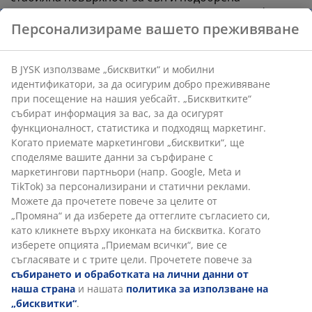
поддръжка през цялата нощ. Въпреки че комфортът
Персонализираме вашето преживяване
варира от човек на човек, като цяло, колкото по-
тежък е вашият матрак, толкова по-твърд трябва да
бъде и обратното. Матракът трябва да е мек или
В JYSK използваме „бисквитки“ и мобилни
достатъчно твърд, за да поддържа гръбнака ви в
идентификатори, за да осигурим добро преживяване
права линия.
при посещение на нашия уебсайт. „Бисквитките“
събират информация за вас, за да осигурят
Целенасочена поддръжка
функционалност, статистика и подходящ маркетинг.
Матракът е проектиран да осигурява целенасочена
Когато приемате маркетингови „бисквитки“, ще
поддръжка чрез комбинацията си от зони на
споделяме вашите данни за сърфиране с
комфорт и слоеве. Той е разделен на 7 зони на
маркетингови партньори (напр. Google, Meta и
комфорт, всяка от които поддържа ключови области
TikTok) за персонализирани и статични реклами.
на тялото ви, като например кръста и раменете.
Можете да прочетете повече за целите от
Състои се от 3 комфортни слоя, включително
„Промяна“ и да изберете да оттеглите съгласието си,
мемори пяна AIR и пяна Comfort+, всеки от които
като кликнете върху иконката на бисквитка. Когато
допринася за дълбочина и цялостна поддръжка.
изберете опцията „Приемам всички“, вие се
Заедно тези елементи осигуряват целенасочена
съгласявате и с трите цели. Прочетете повече за
поддръжка и добре балансиран комфорт през
събирането и обработката на лични данни от
цялата нощ.
наша страна
и нашата
политика за използване на
„бисквитки“
.
Мемори пяна AIR