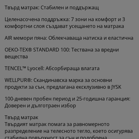
Твърд матрак: Стабилен и поддържащ
Целенасочена поддръжка: 7 зони на комфорт и 3
комфортни слоя създават усещането на матрака
AIR мемори пяна: Облекчаваща натиска и еластична
OEKO-TEX® STANDARD 100: Тествана за вредни
вещества
TENCEL™ Lyocell: Абсорбираща влагата
WELLPUR®: Скандинавска марка за основни
продукти за сън, предлагана ексклузивно в JYSK
100-дневен пробен период и 25-годишна гаранция:
Доверен и дълготраен избор
Твърд матрак
Твърдият матрак помага за равномерното
разпределение на телесното тегло, което осигурява
стабилна повърхност за сън и подобрена