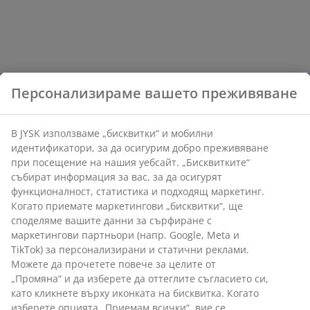
Персонализираме вашето преживяване
В JYSK използваме „бисквитки“ и мобилни
идентификатори, за да осигурим добро преживяване
при посещение на нашия уебсайт. „Бисквитките“
събират информация за вас, за да осигурят
функционалност, статистика и подходящ маркетинг.
Когато приемате маркетингови „бисквитки“, ще
споделяме вашите данни за сърфиране с
маркетингови партньори (напр. Google, Meta и
TikTok) за персонализирани и статични реклами.
Можете да прочетете повече за целите от
„Промяна“ и да изберете да оттеглите съгласието си,
като кликнете върху иконката на бисквитка. Когато
изберете опцията „Приемам всички“, вие се