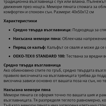
традиционна възглавница с пух или влакна. Пълнежът
движения през нощта. Мемори пяната спомага за обле
комфортен и спокоен сън. Размери: 40x50x12 см
Характеристики
Средно твърда възглавница:
Подходяща за спя
Накъсана мемори пяна:
Облекчава напрежение
Перящ се калъф:
Калъфът се сваля и може да се 
OEKO-TEX® STANDARD 100:
Тествана за вредни в
Средно твърда възглавница
Ако обикновено спите по гръб, средно твърдата възгл
правило височината на възглавницата трябва да подд
височина зависи основно от вашата поза на сън, но 
Накъсана мемори пяна
Мемори пяната се оформя точно по вашата шия и раме
възглавницата. Тя разпределя теглото равномерно, ко
Тъй като мемори пяната има затворена клетъчна стру