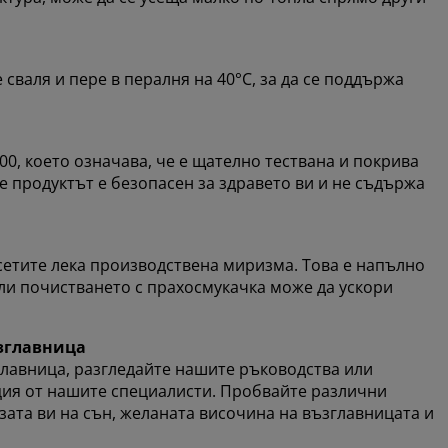
 сваля и пере в пералня на 40°C, за да се поддържа
0, което означава, че е щателно тествана и покрива
че продуктът е безопасен за здравето ви и не съдържа
усетите лека производствена миризма. Това е напълно
ли почистването с прахосмукачка може да ускори
зглавница
главница, разгледайте нашите ръководства или
ация от нашите специалисти. Пробвайте различни
ата ви на сън, желаната височина на възглавницата и