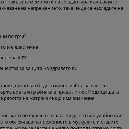
 от накъсана мемори пяна се адаптира към вашите
кчаване на напрежението, така че да се насладите на
щи по гръб
то и е еластична
пере на 40°C
ещества за защита на здравето ви
авница може да бъде отличен избор за вас. По
ържа врата и гръбнака в права линия. Подходящата
твърдостта на матрака също има значение.
не, като позволява главата ви да потъне удобно във
ето облекчава напрежението в мускулите и ставите.
ктура, може да се усеща малко по-топла спрямо други