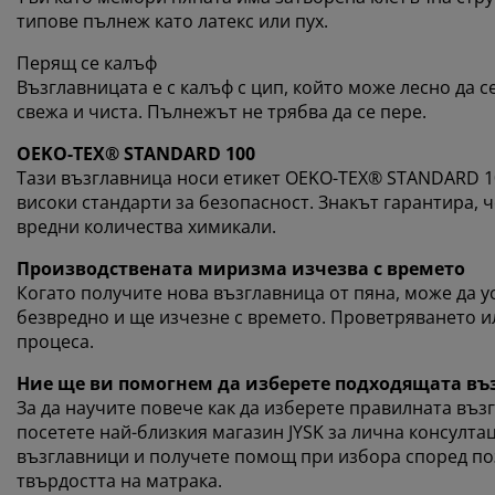
типове пълнеж като латекс или пух.
Перящ се калъф
Възглавницата е с калъф с цип, който може лесно да се
свежа и чиста. Пълнежът не трябва да се пере.
OEKO-TEX® STANDARD 100
Тази възглавница носи етикет OEKO-TEX® STANDARD 10
високи стандарти за безопасност. Знакът гарантира, 
вредни количества химикали.
Производствената миризма изчезва с времето
Когато получите нова възглавница от пяна, може да 
безвредно и ще изчезне с времето. Проветряването и
процеса.
Ние ще ви помогнем да изберете подходящата въ
За да научите повече как да изберете правилната въз
посетете най-близкия магазин JYSK за лична консулт
възглавници и получете помощ при избора според поз
твърдостта на матрака.