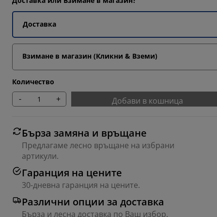
Доставка или Взимане в магазин?
1039%
Доставка
6493%
9483%
Взимане в магазин (Кликни & Вземи)
Количество
-
+
Добави в кошница
Бърза замяна и връщане
Предлагаме лесно връщане на избрани
артикули.
Гаранция на цените
30-дневна гаранция на цените.
Различни опции за доставка
Бърза и лесна доставка по Ваш избор.