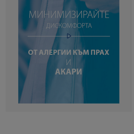
10.3896103896
6.49350649350
19.48051948051