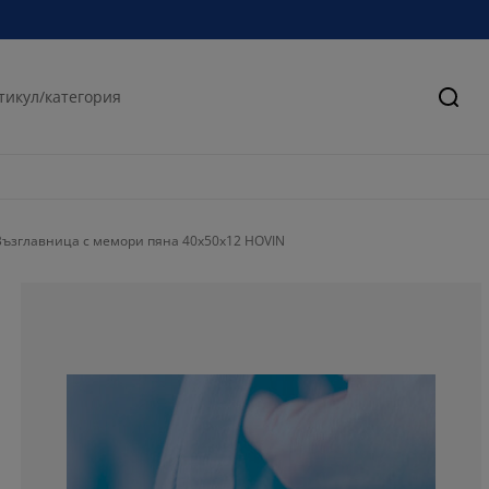
Търс
Възглавница с мемори пяна 40x50x12 HOVIN
48.0519480519
15.58441558441