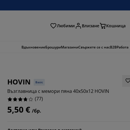
Любими
Влизане
Кошница
ене
Вдъхновение
Брошури
Магазини
Свържете се с нас
B2B
Работа
HOVIN
Basic
Възглавница с мемори пяна 40x50x12 HOVIN
(
77
)
5,50 €
/бр.
4805%
5584%