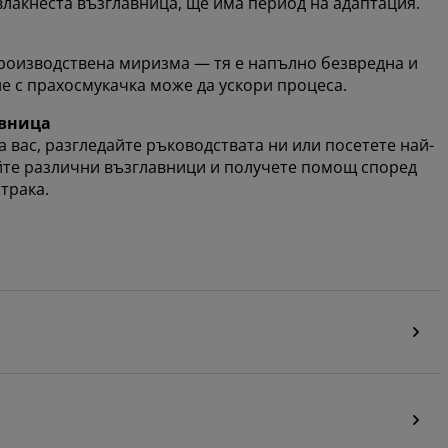
 влакнеста възглавница, ще има период на адаптация.
производствена миризма — тя е напълно безвредна и
е с прахосмукачка може да ускори процеса.
авница
 вас, разгледайте ръководствата ни или посетете най-
айте различни възглавници и получете помощ според
трака.