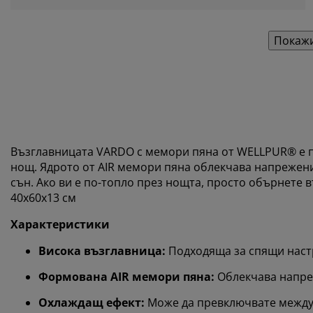
Покажи
Възглавницата VARDO с мемори пяна от WELLPUR® е п
нощ. Ядрото от AIR мемори пяна облекчава напрежение
сън. Ако ви е по-топло през нощта, просто обърнете 
40x60x13 см
Характеристики
Висока възглавница:
Подходяща за спящи нас
Формована AIR мемори пяна:
Облекчава напре
Охлаждащ ефект:
Може да превключвате между