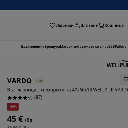
Любими
Влизане
Кошница
ене
Вдъхновение
Брошури
Магазини
Свържете се с нас
B2B
Работа
VARDO
Gold
Възглавница с мемори пяна 40x60x13 WELLPUR VARD
(
87
)
-49%
2298%
45 €
/бр.
0574%
89,99 € /бр.