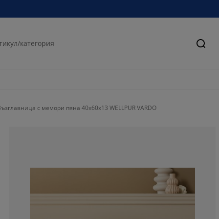
Търс
Възглавница с мемори пяна 40x60x13 WELLPUR VARDO
67.8160919540
9.19540229885