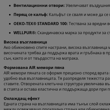
Вентилационни отвори:
Увеличават въздушния
Перящ се калъф:
Калъфът се сваля и може да се 
OEKO-TEX® STANDARD 100:
Тествана за вредни в
WELLPUR®:
Скандинавска марка за продукти за с
Висока възглавница
Ако обикновено спите настрани, висока възглавница м
височината трябва да поддържа врата и гръбнака в пр
сън, както и от твърдостта на матрака.
Формована AIR мемори пяна
AIR мемори пяната се оформя прецизно според врата и
удобно във възглавницата. Тя разпределя тежестта р
ставите. Отворената клетъчна структура увеличава въ
в стаята и остава еластична и поддържаща дори при п
Охлаждащ ефект
Едната страна на възглавницата има тънък слой охлаж
между освежаващо прохладна страна или обикновена с