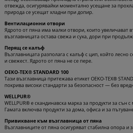
отвежда, осигурявайки моментално усещане за прохла
природа се усещат хладни при допир.
Вентилационни отвори
Ядрото от пяна има малки отвори, които увеличават в
възглавницата остава свежа и суха, дори при продъл
Перящ се калъф
Възглавницата разполага с калъф с цип, който лесно се
и свежест. Ядрото от пяна не се пере.
OEKO-TEX® STANDARD 100
Тази възглавница притежава етикет OEKO-TEX® STANDA
покрива високи стандарти за безопасност — без вред
WELLPUR®
WELLPUR® е скандинавска марка за продукти за сън с 
Гамата включва продукти за дома, офиса и за пътуване 
Привикване към възглавница от пяна
Възглавниците от пяна осигуряват стабилна опора и з