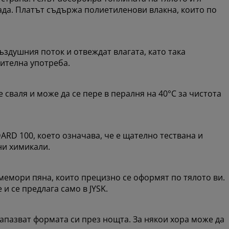
да. Платът съдържа полиетиленови влакна, които по
ъздушния поток и отвеждат влагата, като така
жителна употреба.
 сваля и може да се пере в пералня на 40°C за чистота
RD 100, което означава, че е щателно тествана и
ни химикали.
мемори пяна, които прецизно се оформят по тялото ви.
и се предлага само в JYSK.
апазват формата си през нощта. За някои хора може да