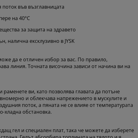
 поток във възглавницата
пере на 40°C
ещества за защита на здравето
ън, налична ексклузивно в JYSK
оже да е отличен избор за вас. По правило,
ава линия. Точната височина зависи от начина ви на
 раменете ви, като позволява главата да потъне
авномерно и облекчава напрежението в мускулите и
здушния поток, а пяната не се влияе от температурата
о-хладна обстановка.
дащ гел и специален плат, така че можете да изберете
трана. Гелът абсорбира топлината на тялото и я