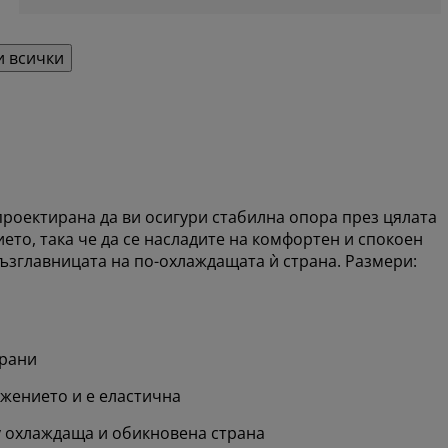
 всички
роектирана да ви осигури стабилна опора през цялата
то, така че да се насладите на комфортен и спокоен
възглавницата на по-охлаждащата ѝ страна. Размери:
трани
жението и е еластична
 охлаждаща и обикновена страна