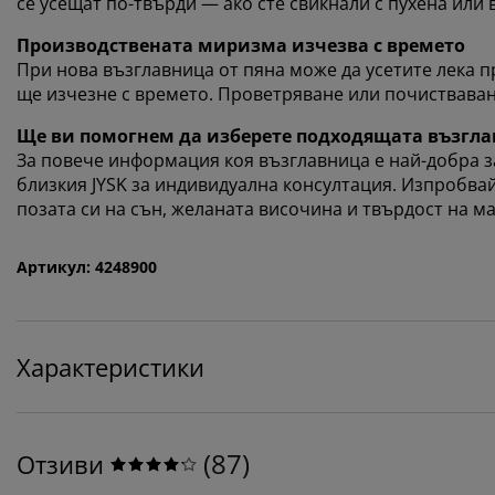
се усещат по-твърди — ако сте свикнали с пухена или
Производствената миризма изчезва с времето
При нова възглавница от пяна може да усетите лека 
ще изчезне с времето. Проветряване или почистваван
Ще ви помогнем да изберете подходящата възгл
За повече информация коя възглавница е най-добра за
близкия JYSK за индивидуална консултация. Изпробв
позата си на сън, желаната височина и твърдост на ма
Артикул: 4248900
Характеристики
(
87
)
Отзиви