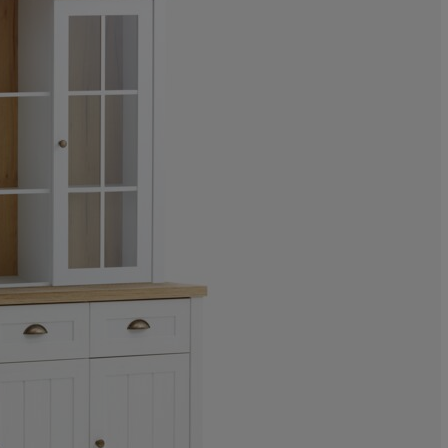
12.19512195121
2.439024390243
17.07317073170