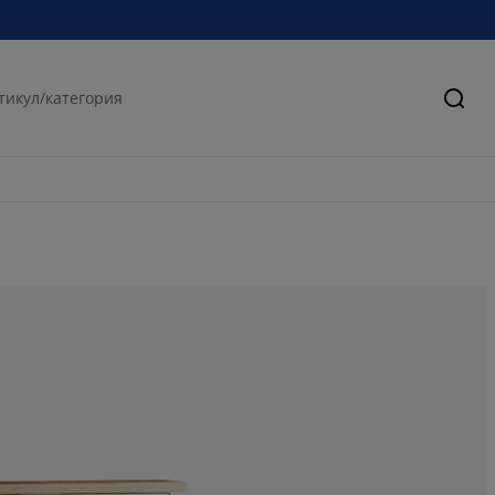
Търс
58.53658536585
9.75609756097