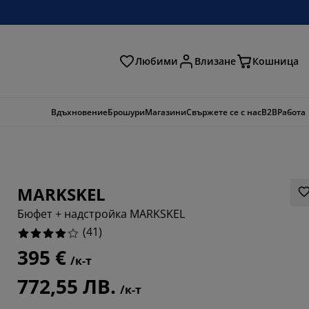
Любими
Влизане
Кошница
ене
Вдъхновение
Брошури
Магазини
Свържете се с нас
B2B
Работа
MARKSKEL
Бюфет + надстройка MARKSKEL
(
41
)
395 €
/к-т
3654%
772,55 ЛВ.
/к-т
561%