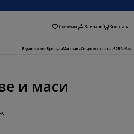
Любими
Влизане
Кошница
ене
Вдъхновение
Брошури
Магазини
Свържете се с нас
B2B
Работа
ве и маси
че