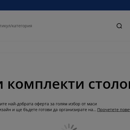
Търс
и комплекти столо
ите най-добрата оферта за голям избор от маси
изайн и ще бъдете готови да организирате най-
Прочетете пове
анти и дизайни - независимо дали се нуждаете
от разтегателен вариант за Вашата трапезария,
 да подхождат на интериора Ви. Важно е масата