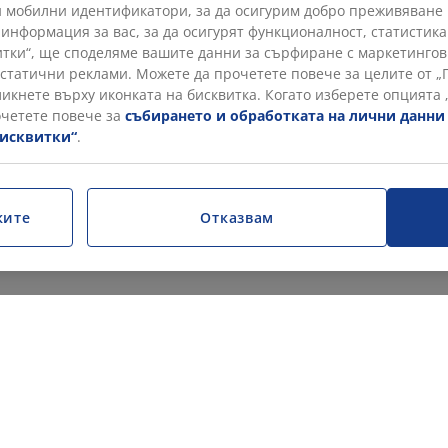
 и мобилни идентификатори, за да осигурим добро преживяван
 информация за вас, за да осигурят функционалност, статистик
тки“, ще споделяме вашите данни за сърфиране с маркетингови
 статични реклами. Можете да прочетете повече за целите от „
кликнете върху иконката на бисквитка. Когато изберете опцията
очетете повече за
събирането и обработката на лични данни
бисквитки“
.
ките
Отказвам