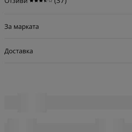
(
37
)
Отзиви
За марката
Доставка