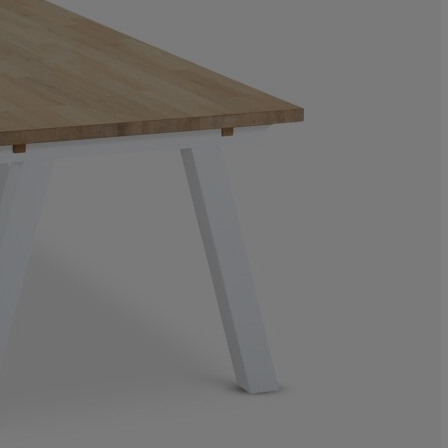
2.702702702702
13.51351351351
24.32432432432