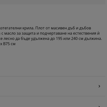
азтегателни крила. Плот от масивен дъб и дъбов
 с масло за защита и подчертаване на естествения ѝ
же лесно да бъде удължена до 195 или 240 см дължина.
x В75 см