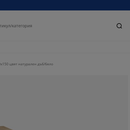
Търс
x150 цвят натурален дъб/бяло
54.05405405405
5.40540540540