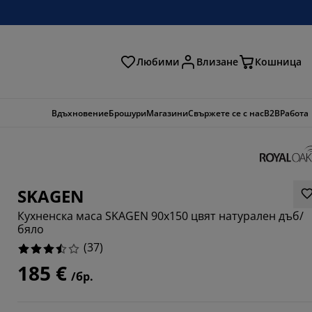
Любими
Влизане
Кошница
ене
Вдъхновение
Брошури
Магазини
Свържете се с нас
B2B
Работа
SKAGEN
Кухненска маса SKAGEN 90x150 цвят натурален дъб/
бяло
(
37
)
185 €
/бр.
4056%
5405%