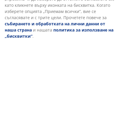
Артикул: 5236100
В JYSK използваме „бисквитки“ и мобилни идентификатори, з
да осигурим добро преживяване при посещение на нашия
Характеристики
уебсайт. „Бисквитките“ събират информация за вас, за да
осигурят функционалност, статистика и подходящ маркетинг.
Когато приемате маркетингови „бисквитки“, ще споделяме
вашите данни за сърфиране с маркетингови партньори (нап
Отзиви
Google, Meta и TikTok) за персонализирани и статични рекла
(
6
)
Можете да прочетете повече за целите от „Промяна“ и да
изберете да оттеглите съгласието си, като кликнете върху
иконката на бисквитка. Когато изберете опцията „Приемам
всички“, вие се съгласявате и с трите цели. Прочетете повеч
Доставка
за
събирането и обработката на лични данни от наша
страна
и нашата
политика за използване на „бисквитки“
.