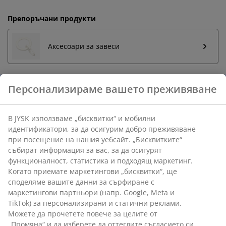
Препоръчани продукти
Аксесоари за завеси
Бърза замяна и връщане
Предлагаме лесно връщане на избрани артикули.
Гаранция на цените
30-дневна гаранция на цените.
Различни опции за доставка
Бърза и лесна доставка по Ваш избор.
Метал/пластмаса. Дължина 70 см
Персонализираме вашето преживяване