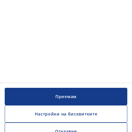
Обслужване на клиенти
Обслужване на клиенти
JYSK
JYSK
ГЛАВЕН ОФИС
Последвайте JYSK