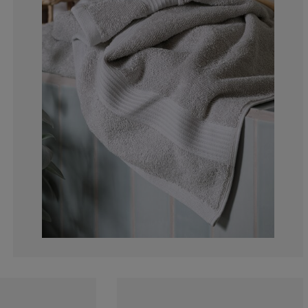
0%
0%
0%