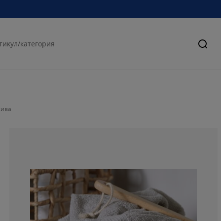
Търс
сива
87.5%
12.5%