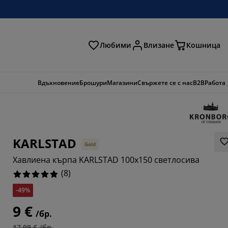
Любими
Влизане
Кошница
ене
Вдъхновение
Брошури
Магазини
Свържете се с нас
B2B
Работа
KARLSTAD
Gold
Хавлиена кърпа KARLSTAD 100x150 светлосива
(
8
)
-49%
9 €
/бр.
17,99 € /бр.