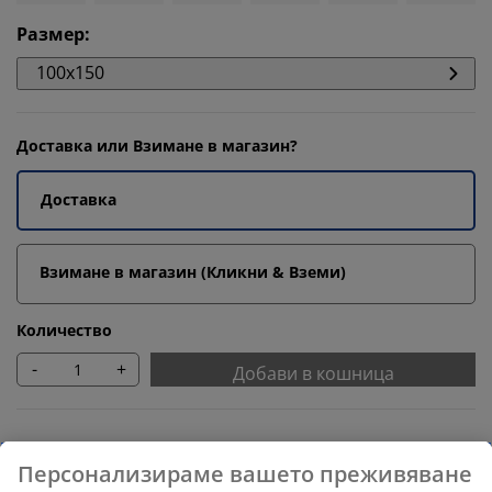
Размер
:
100x150
Доставка или Взимане в магазин?
Доставка
Взимане в магазин (Кликни & Вземи)
Количество
-
+
Добави в кошница
Препоръчани продукти
Персонализираме вашето преживяване