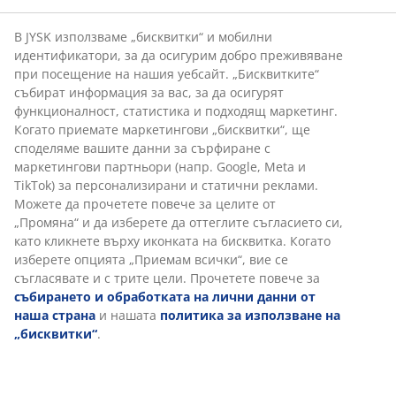
Bath Mats
В JYSK използваме „бисквитки“ и мобилни
идентификатори, за да осигурим добро преживяване
при посещение на нашия уебсайт. „Бисквитките“
Закачалка за кърпи
събират информация за вас, за да осигурят
функционалност, статистика и подходящ маркетинг.
Когато приемате маркетингови „бисквитки“, ще
споделяме вашите данни за сърфиране с
Бърза замяна и връщане
маркетингови партньори (напр. Google, Meta и
Предлагаме лесно връщане на избрани артикули.
TikTok) за персонализирани и статични реклами.
Можете да прочетете повече за целите от
Гаранция на цените
„Промяна“ и да изберете да оттеглите съгласието си,
30-дневна гаранция на цените.
като кликнете върху иконката на бисквитка. Когато
Различни опции за доставка
изберете опцията „Приемам всички“, вие се
Бърза и лесна доставка по Ваш избор.
съгласявате и с трите цели. Прочетете повече за
събирането и обработката на лични данни от
наша страна
и нашата
политика за използване на
„бисквитки“
.
Артикул: 2332904