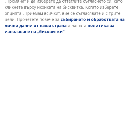
Характеристики
Отзиви
(
132
)
За марката
Доставка