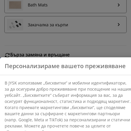
Bath Mats
В JYSK използваме „бисквитки“ и мобилни
идентификатори, за да осигурим добро преживяване
при посещение на нашия уебсайт. „Бисквитките“
Закачалка за кърпи
събират информация за вас, за да осигурят
функционалност, статистика и подходящ маркетинг.
Когато приемате маркетингови „бисквитки“, ще
споделяме вашите данни за сърфиране с
Бърза замяна и връщане
маркетингови партньори (напр. Google, Meta и
Предлагаме лесно връщане на избрани артикули.
TikTok) за персонализирани и статични реклами.
Можете да прочетете повече за целите от
Гаранция на цените
„Промяна“ и да изберете да оттеглите съгласието си,
30-дневна гаранция на цените.
като кликнете върху иконката на бисквитка. Когато
Различни опции за доставка
изберете опцията „Приемам всички“, вие се
Бърза и лесна доставка по Ваш избор.
съгласявате и с трите цели. Прочетете повече за
събирането и обработката на лични данни от
наша страна
и нашата
политика за използване на
„бисквитки“
.
Артикул: 2117204