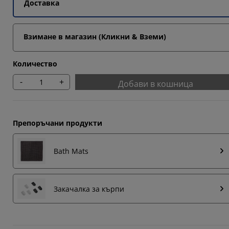
Доставка
Взимане в магазин (Кликни & Вземи)
Количество
-
+
Добави в кошница
Препоръчани продукти
Bath Mats
Закачалка за кърпи