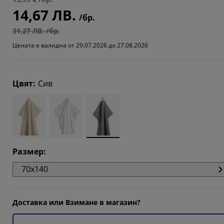
14,67 ЛВ.
234%
/бр.
8085%
31,27 ЛВ. /бр.
Цената е валидна от 29.07.2026 до 27.08.2026
4255%
Цвят
:
Сив
Размер
:
70x140
Доставка или Взимане в магазин?