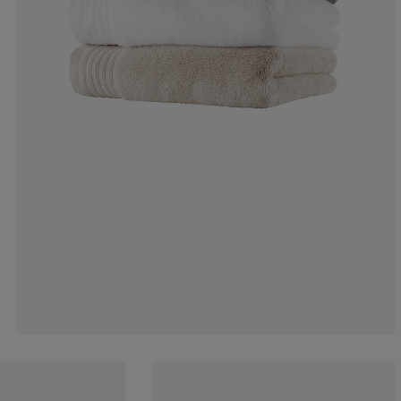
8.51063829787
2.12765957446
6.38297872340