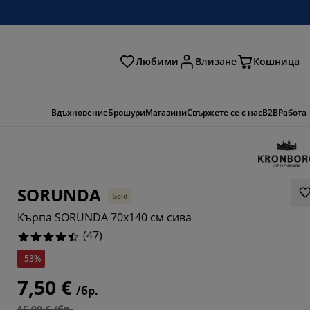
Любими
Влизане
Кошница
ене
Вдъхновение
Брошури
Магазини
Свържете се с нас
B2B
Работа
SORUNDA
Gold
Кърпа SORUNDA 70x140 см сива
(
47
)
-53%
5532%
7,50 €
/бр.
15,99 € /бр.