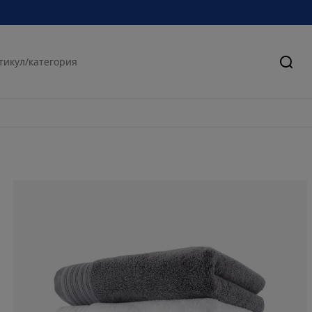
Търс
82.9787234042
0%