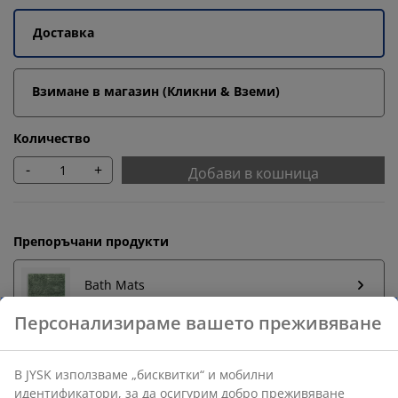
Доставка
Взимане в магазин (Кликни & Вземи)
Количество
-
+
Добави в кошница
Препоръчани продукти
Bath Mats
Закачалка за кърпи