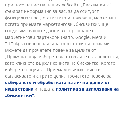
Бърза замяна и връщане
Предлагаме лесно връщане на избрани артикули.
Гаранция на цените
30-дневна гаранция на цените.
Различни опции за доставка
Бърза и лесна доставка по Ваш избор.
Артикул: 2328233
Характеристики
Отзиви
(
44
)