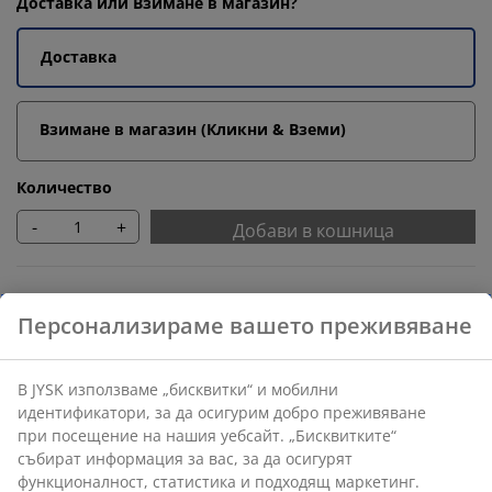
Доставка или Взимане в магазин?
Доставка
Взимане в магазин (Кликни & Вземи)
Количество
-
+
Добави в кошница
Препоръчани продукти
Маси за кафе
Бърза замяна и връщане