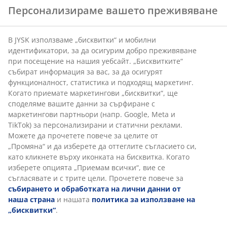
Персонализираме вашето преживяване
Артикул: 3630090
В JYSK използваме „бисквитки“ и мобилни
идентификатори, за да осигурим добро преживяване
Инструкции за сглобяване
при посещение на нашия уебсайт. „Бисквитките“
събират информация за вас, за да осигурят
функционалност, статистика и подходящ маркетинг.
Когато приемате маркетингови „бисквитки“, ще
Характеристики
споделяме вашите данни за сърфиране с
маркетингови партньори (напр. Google, Meta и
TikTok) за персонализирани и статични реклами.
Можете да прочетете повече за целите от
Отзиви
„Промяна“ и да изберете да оттеглите съгласието си,
(
26
)
като кликнете върху иконката на бисквитка. Когато
изберете опцията „Приемам всички“, вие се
съгласявате и с трите цели. Прочетете повече за
събирането и обработката на лични данни от
Доставка
наша страна
и нашата
политика за използване на
„бисквитки“
.