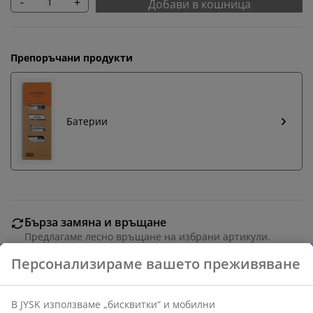
-
+
Добави в кошница
Препоръчани продукти
Батерии
Бърза замяна и връщане
Предлагаме лесно връщане на избрани артикули.
Гаранция на цените
30-дневна гаранция на цените.
Различни опции за доставка
Бърза и лесна доставка по Ваш избор.