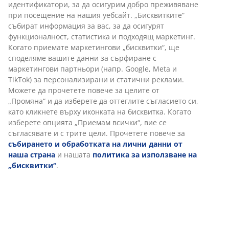
LED свещ в цвят пясък и с функция за таймер,
позволяваща 6 часа работа и 18 часа пауза.
Перфектна за създаване на топло сияние и уютна
атмосфера във всяка стая. Необходими са 2 батерии
AA (не са включени). Ø8 x В10 см
Артикул: 4912503
Етикети
Характеристики
Отзиви