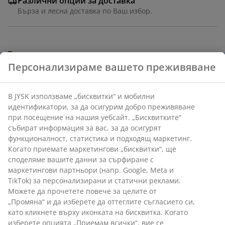
Различни опции за доставка
Бърза и лесна доставка по Ваш избор.
Ваза от сива керамика с класическа, елегантнa
форма и гладко покритие. Нейният неутрален тон е
Персонализираме вашето преживяване
идеален за излагане на цветя или за използване
като самостоятелен декоративен предмет. Ø16 x В26
В JYSK използваме „бисквитки“ и мобилни
см
идентификатори, за да осигурим добро преживяване
при посещение на нашия уебсайт. „Бисквитките“
Артикул: 4912423
събират информация за вас, за да осигурят
функционалност, статистика и подходящ маркетинг.
Когато приемате маркетингови „бисквитки“, ще
споделяме вашите данни за сърфиране с
Характеристики
маркетингови партньори (напр. Google, Meta и
TikTok) за персонализирани и статични реклами.
Можете да прочетете повече за целите от
„Промяна“ и да изберете да оттеглите съгласието си,
Отзиви
като кликнете върху иконката на бисквитка. Когато
изберете опцията „Приемам всички“, вие се
(
6
)