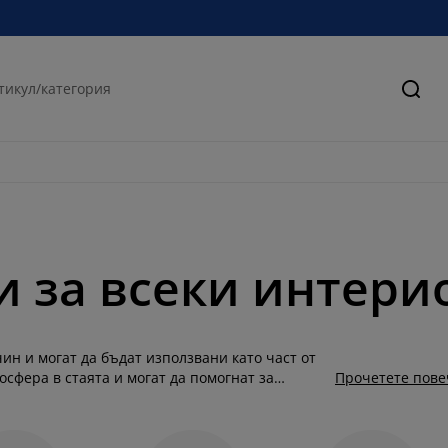
Търс
 за всеки интери
ин и могат да бъдат използвани като част от
сфера в стаята и могат да помогнат за
Прочетете пове
ата гама от вази, които подхождат както на
та. Изберете качествена стъклена ваза, която
Вазата може да бъде декоративна сама по себе