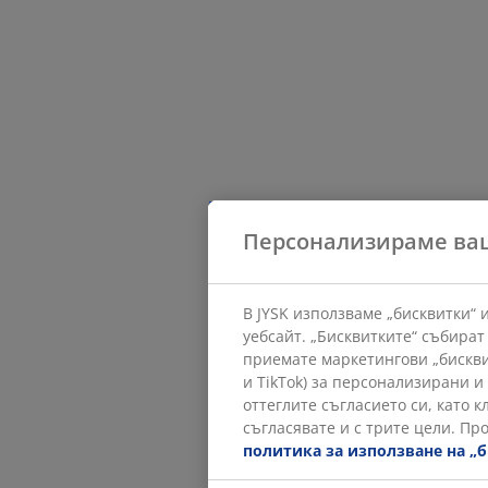
Персонализираме ва
В JYSK използваме „бисквитки“
уебсайт. „Бисквитките“ събират
приемате маркетингови „бискви
и TikTok) за персонализирани и
оттеглите съгласието си, като 
съгласявате и с трите цели. Пр
политика за използване на „