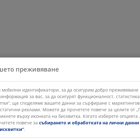
шето преживяване
 и мобилни идентификатори, за да осигурим добро преживяван
 информация за вас, за да осигурят функционалност, статистик
тки“, ще споделяме вашите данни за сърфиране с маркетингови
 статични реклами. Можете да прочетете повече за целите от „
кликнете върху иконката на бисквитка. Когато изберете опцията
очетете повече за
събирането и обработката на лични данни
бисквитки“
.