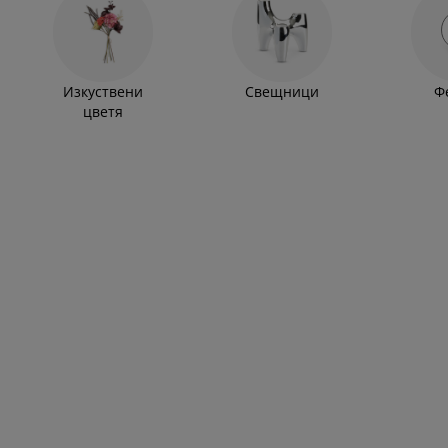
Изкуствени
Свещници
Ф
цветя