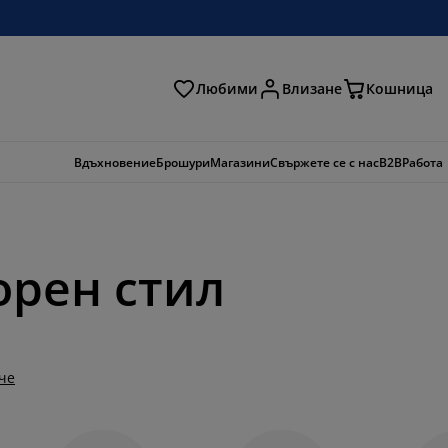
Любими
Влизане
Кошница
ене
Вдъхновение
Брошури
Магазини
Свържете се с нас
B2B
Работа
орен стил
че