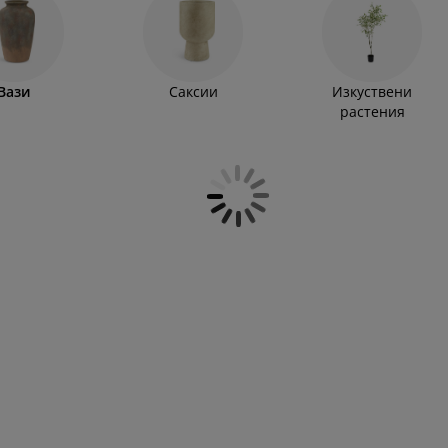
Вази
Саксии
Изкуствени
растения