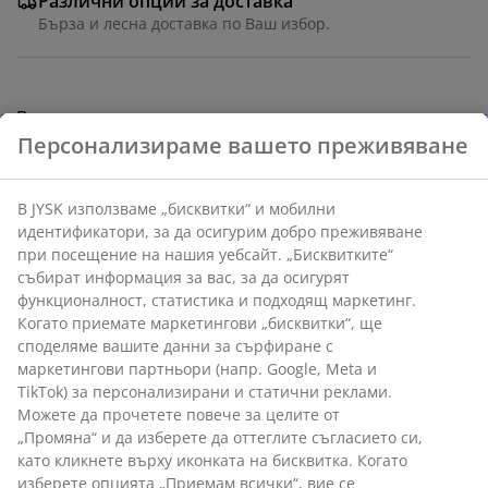
Различни опции за доставка
Бърза и лесна доставка по Ваш избор.
Ваза от керамика с рустикално, текстурирано
покритие в естествени бели и сиви тонове. Нейната
проста, заоблена форма е подходяща за няколко
стръка или като самостоятелeн декоративен
елемент. Ø17 x В21 см
Персонализираме вашето преживяване
Артикул: 4912418
В JYSK използваме „бисквитки“ и мобилни
идентификатори, за да осигурим добро преживяване
при посещение на нашия уебсайт. „Бисквитките“
събират информация за вас, за да осигурят
Характеристики
функционалност, статистика и подходящ маркетинг.
Когато приемате маркетингови „бисквитки“, ще
споделяме вашите данни за сърфиране с маркетингови
Отзиви
партньори (напр. Google, Meta и TikTok) за
персонализирани и статични реклами. Можете да
(
29
)