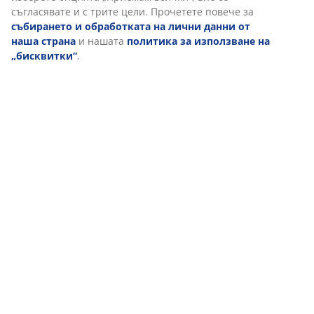
прочетете повече за целите от „Промяна“ и да изберете
да оттеглите съгласието си, като кликнете върху
иконката на бисквитка. Когато изберете опцията
„Приемам всички“, вие се съгласявате и с трите цели.
Доставка
Прочетете повече за
събирането и обработката на
лични данни от наша страна
и нашата
политика за
използване на „бисквитки“
.