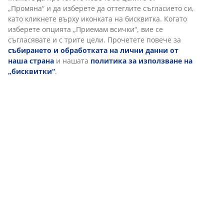
споделяме вашите данни за сърфиране с маркетингови
партньори (напр. Google, Meta и TikTok) за
персонализирани и статични реклами. Можете да
прочетете повече за целите от „Промяна“ и да изберете
да оттеглите съгласието си, като кликнете върху
иконката на бисквитка. Когато изберете опцията
„Приемам всички“, вие се съгласявате и с трите цели.
Прочетете повече за
събирането и обработката на
лични данни от наша страна
и нашата
политика за
използване на „бисквитки“
.