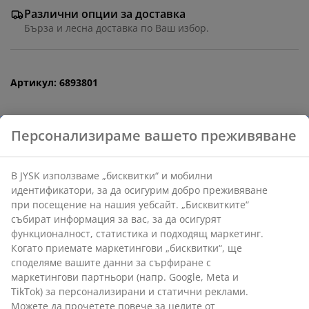
Различни опции за доставка
Бърза и лесна доставка по Ваш избор.
Артикул: 6893801
Характеристики
Персонализираме вашето преживяване
Отзиви
(
0
)
В JYSK използваме „бисквитки“ и мобилни
идентификатори, за да осигурим добро преживяване
при посещение на нашия уебсайт. „Бисквитките“
Доставка
събират информация за вас, за да осигурят
функционалност, статистика и подходящ маркетинг.
Когато приемате маркетингови „бисквитки“, ще