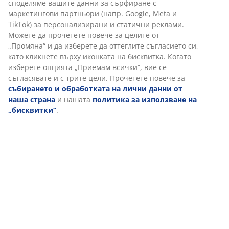
споделяме вашите данни за сърфиране с
Характеристики
маркетингови партньори (напр. Google, Meta и
TikTok) за персонализирани и статични реклами.
Можете да прочетете повече за целите от
„Промяна“ и да изберете да оттеглите съгласието си,
Отзиви
като кликнете върху иконката на бисквитка. Когато
(
45
)
изберете опцията „Приемам всички“, вие се
съгласявате и с трите цели. Прочетете повече за
събирането и обработката на лични данни от
наша страна
и нашата
политика за използване на
Доставка
„бисквитки“
.