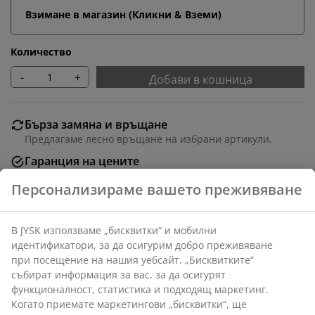
Взимане в магазин (Кликни & Вземи)
Количество
-
+
Добави в кошница
Бърза замяна и връщане
Предлагаме лесно връщане на избрани артикули.
Гаранция на цените
30-дневна гаранция на цените.
Персонализираме вашето преживяване
Различни опции за доставка
Бърза и лесна доставка по Ваш избор.
В JYSK използваме „бисквитки“ и мобилни
идентификатори, за да осигурим добро преживяване
при посещение на нашия уебсайт. „Бисквитките“
Артикул: 6883144
събират информация за вас, за да осигурят
функционалност, статистика и подходящ маркетинг.
Когато приемате маркетингови „бисквитки“, ще