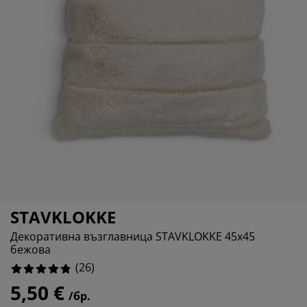
ддръжка на мебели
адинско осветление
аршафи
мки за легла
ветление
0%
мпинг
рдероби
нови за матрак
оки за дома
0%
3.8461538461538463%
бели за спалня
дматрачни рамки
тска стая
тски матраци
ане
тски легла
STAVKLOKKE
Декоративна възглавница STAVKLOKKE 45x45
бежова
(
26
)
5,50 €
/бр.