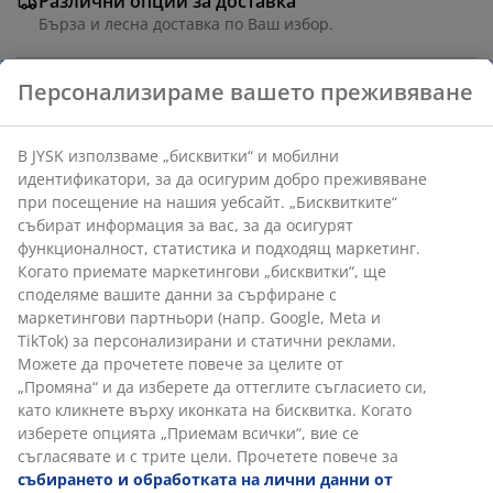
Различни опции за доставка
Бърза и лесна доставка по Ваш избор.
Персонализираме вашето преживяване
Артикул: 6871044
В JYSK използваме „бисквитки“ и мобилни
идентификатори, за да осигурим добро преживяване
при посещение на нашия уебсайт. „Бисквитките“
Характеристики
събират информация за вас, за да осигурят
функционалност, статистика и подходящ маркетинг.
Когато приемате маркетингови „бисквитки“, ще
споделяме вашите данни за сърфиране с
Отзиви
маркетингови партньори (напр. Google, Meta и
(
14
)
TikTok) за персонализирани и статични реклами.
Можете да прочетете повече за целите от
„Промяна“ и да изберете да оттеглите съгласието си,
като кликнете върху иконката на бисквитка. Когато
Доставка
изберете опцията „Приемам всички“, вие се
съгласявате и с трите цели. Прочетете повече за
събирането и обработката на лични данни от