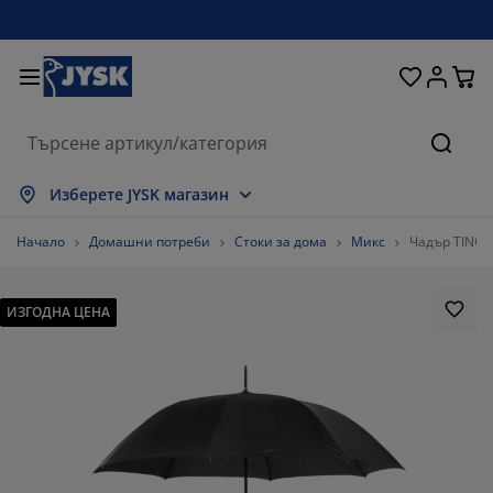
Домашни потреби
Легла и матраци
За прозореца
Съхранение
Трапезария
Коридор
Градина
Дневна
Спалня
Офис
Баня
Търсе
окажи всички
окажи всички
окажи всички
окажи всички
окажи всички
окажи всички
окажи всички
окажи всички
окажи всички
окажи всички
окажи всички
Изберете JYSK магазин
атраци
атраци от пяна
ърпи
фис мебели
ивани
аси
ардероби
ебели за коридор
отови завеси
радински мебели
екорации
Начало
Домашни потреби
Стоки за дома
Микс
Чадър TINO 
егла и рамки
ружинни матраци
екстил
ъхранение
ресла
толове
ебели за съхранение
а стената
олетни щори
езонни възглавници
екстил
ИЗГОДНА ЦЕНА
асички за кафе
омарници
ъхранение навън
авивки
егла
ксесоари за баня
ъхранение
ебели за коридор
ртикули за съхранение
а масата
олио за стъкло
ъхранение
янка за градината и балкона
оддръжка на мебели
ъзглавници
оп матраци
ране
ртикули за съхранение
екстил
а стената
ксесоари
В шкафове
радински аксесоари
оддръжка на мебели
пално бельо
ротектори за матрак
ухня
%