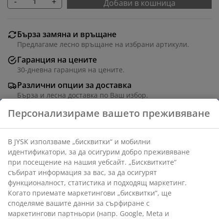
-
+
Добави в кошница
Бърза замяна и връщане
Предлагаме лесно връщане на избрани артикули.
Гаранция на цените
30-дневна гаранция на цените.
Различни опции за доставка
Бърза и лесна доставка по Ваш избор.
Артикул: 1700144
Характеристики
Отзиви