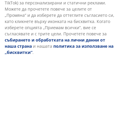
(
26
)
Доставка
Персонализираме вашето преживяване
В JYSK използваме „бисквитки“ и мобилни идентификатори, з
осигурим добро преживяване при посещение на нашия уебса
„Бисквитките“ събират информация за вас, за да осигурят
функционалност, статистика и подходящ маркетинг. Когато
приемате маркетингови „бисквитки“, ще споделяме вашите 
за сърфиране с маркетингови партньори (напр. Google, Meta
TikTok) за персонализирани и статични реклами. Можете да
прочетете повече за целите от „Промяна“ и да изберете да
оттеглите съгласието си, като кликнете върху иконката на
бисквитка. Когато изберете опцията „Приемам всички“, вие с
съгласявате и с трите цели. Прочетете повече за
събиранет
обработката на лични данни от наша страна
и нашата
политика за използване на „бисквитки“
.