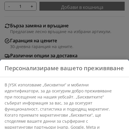
-
+
Добави в кошница
Бърза замяна и връщане
Предлагаме лесно връщане на избрани артикули.
Гаранция на цените
30-дневна гаранция на цените.
Различни опции за доставка
Бърза и лесна доставка по Ваш избор.
Артикул: 1703218
Характеристики