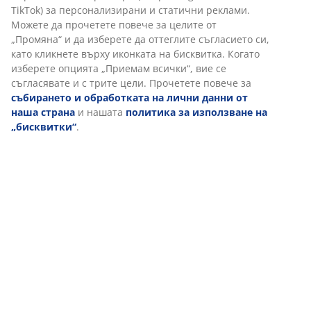
Отзиви
(
3
)
Персонализираме вашето преживяване
Доставка
В JYSK използваме „бисквитки“ и мобилни идентификатори, з
да осигурим добро преживяване при посещение на нашия
уебсайт. „Бисквитките“ събират информация за вас, за да
осигурят функционалност, статистика и подходящ маркетинг.
Когато приемате маркетингови „бисквитки“, ще споделяме
вашите данни за сърфиране с маркетингови партньори (нап
Google, Meta и TikTok) за персонализирани и статични рекла
Можете да прочетете повече за целите от „Промяна“ и да
изберете да оттеглите съгласието си, като кликнете върху
иконката на бисквитка. Когато изберете опцията „Приемам
всички“, вие се съгласявате и с трите цели. Прочетете повеч
за
събирането и обработката на лични данни от наша
страна
и нашата
политика за използване на „бисквитки“
.