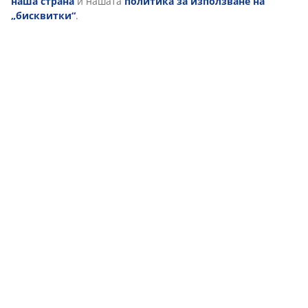
наша страна
и нашата
политика за използване на
„бисквитки“
.