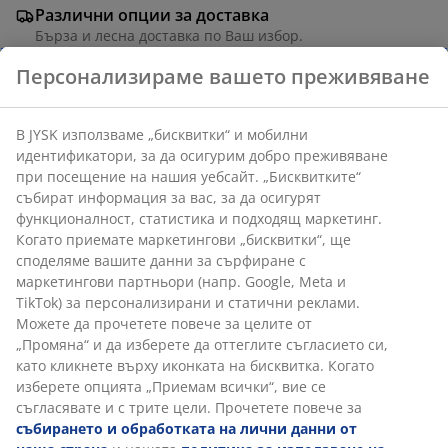
Различни опции за доставка
Бърза и лесна доставка по Ваш избор.
Персонализираме вашето преживяване
Артикул: 5700102
В JYSK използваме „бисквитки“ и мобилни
идентификатори, за да осигурим добро преживяване
при посещение на нашия уебсайт. „Бисквитките“
събират информация за вас, за да осигурят
Характеристики
функционалност, статистика и подходящ маркетинг.
Когато приемате маркетингови „бисквитки“, ще
споделяме вашите данни за сърфиране с
маркетингови партньори (напр. Google, Meta и
Отзиви
TikTok) за персонализирани и статични реклами.
(
4
)
Можете да прочетете повече за целите от
„Промяна“ и да изберете да оттеглите съгласието си,
като кликнете върху иконката на бисквитка. Когато
изберете опцията „Приемам всички“, вие се
Доставка
съгласявате и с трите цели. Прочетете повече за
събирането и обработката на лични данни от