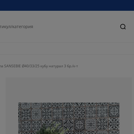
Търс
 SANSEBIE Ø40/33/25 кубу натурал 3 бр./к-т
64.7058823529
11.7647058823