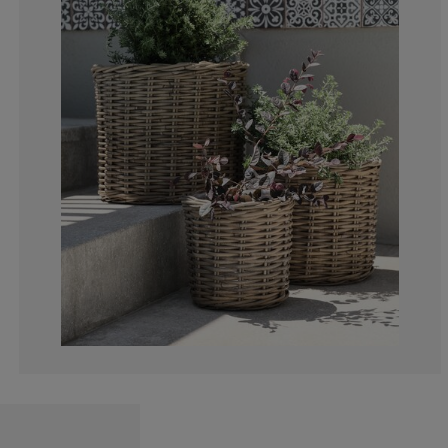
5.88235294117
5.88235294117
11.7647058823