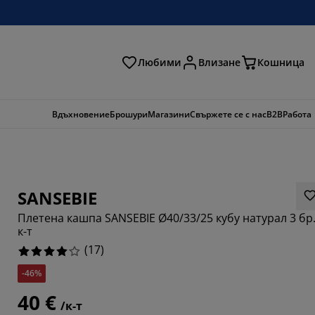
Любими
Влизане
Кошница
ене
Вдъхновение
Брошури
Магазини
Свържете се с нас
B2B
Работа
SANSEBIE
Плетена кашпа SANSEBIE Ø40/33/25 кубу натурал 3 бр.
к-т
(
17
)
-46%
4117%
40 €
5294%
/к-т