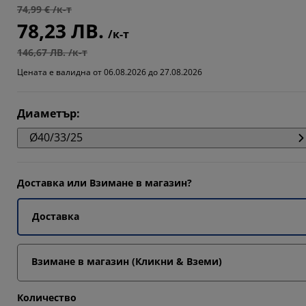
74,99 € /к-т
647%
78,23 ЛВ.
/к-т
647%
146,67 ЛВ. /к-т
5294%
Цената е валидна от 06.08.2026 до 27.08.2026
Диаметър
:
Ø40/33/25
Доставка или Взимане в магазин?
Доставка
Взимане в магазин (Кликни & Вземи)
Количество