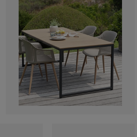
0%
3.448275862068
3.448275862068