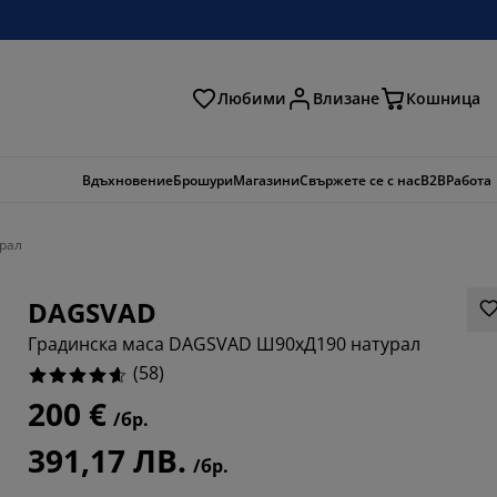
Любими
Влизане
Кошница
ене
Вдъхновение
Брошури
Магазини
Свържете се с нас
B2B
Работа
рал
DAGSVAD
Градинска маса DAGSVAD Ш90xД190 натурал
(
58
)
200 €
/бр.
862%
391,17 ЛВ.
/бр.
5861%