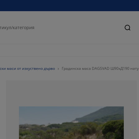
Търс
ски маси от изкуствено дърво
Градинска маса DAGSVAD Ш90xД190 нату
79.3103448275
13.79310344827