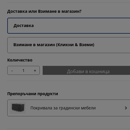
Доставка или Взимане в магазин?
9653%
Доставка
9653%
Взимане в магазин (Кликни & Вземи)
Количество
-
+
Добави в кошница
Препоръчани продукти
Покривала за градински мебели