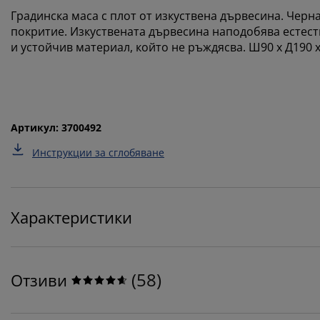
Градинска маса с плот от изкуствена дървесина. Черн
покритие. Изкуствената дървесина наподобява естеств
и устойчив материал, който не ръждясва. Ш90 x Д190 x
Артикул: 3700492
Инструкции за сглобяване
Характеристики
(
58
)
Отзиви