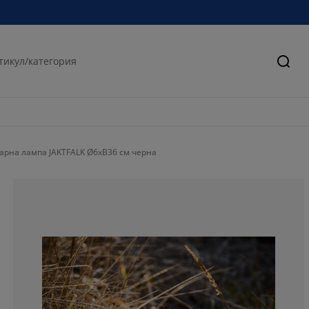
Търс
арна лампа JAKTFALK Ø6xВ36 см черна
64.5390070921
12.7659574468