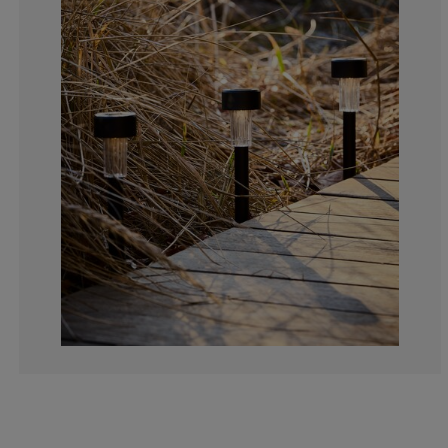
8.51063829787
4.96453900709
9.21985815602