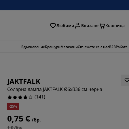
Любими
Влизане
Кошница
ене
Вдъхновение
Брошури
Магазини
Свържете се с нас
B2B
Работа
JAKTFALK
Соларна лампа JAKTFALK Ø6xВ36 см черна
(
141
)
-25%
9859%
0,75 €
/бр.
0851%
1 € /бр.