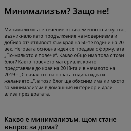
оддръжка на мебели
радинско осветление
аршафи
амки за легла
светление
Минимализъм? Защо не!
ъмпинг
ардероби
снови за матрак
токи за дома
Минимализмът е течение в съвременното изкуство,
ебели за спалня
одматрачни рамки
етска стая
възникнало като продължение на модернизма и
добило отчетливост към края на 50-те години на 20
етски матраци
ране
век. Неговата основна идея се предава с формулата
„По-малкото е повече“. Какво общо има това с този
етски легла
блог? Както повечето материали, които
представяме до края на 2018-та и в началото на
2019 – „С началото на новата година идва и
желанието…“, в този блог ще обясним има ли място
за минимализъм в домашния интериор и дали
влиза през вратата.
Какво е минимализъм, щом стане
въпрос за дома?