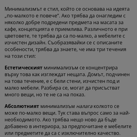
Минимализмът е стил, който се основава на идеята
„по-малкото е повече“. Ако трябва да онагледим с
няколко добре подредени предмета на масата за
кафе, концепцията е приемлива. Различното е при
цветовете, те трябва да са по-малко, а мебелите с
изчистен дизайн. Съобразявайки се с описаните
особености, трябва да знаете, че има три течения
на този стил:
Естетическият
минимализъм се концентрира
върху това как изглеждат нещата. Домът, подчинен
на това течение, е с бели стени, изчистен под и
малко мебели. Разбира се, могат да присъстват
много вещи, но те не са на показ.
Абсолютният
минимализъм
налага
колкото се
може по-малко вещи. Тук става въпрос само за най-
необходимото. Ако трябва нещо ново да бъде
добавено в интериора, за предпочитане е мебелите
или предметите да са с изключително качество.