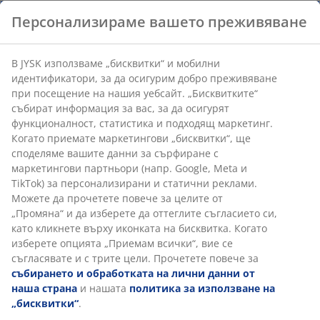
2. Функционална и същевременно
Персонализираме вашето преживяване
мултифункционална мебел
Всяка част от обзавеждането на помещението
В JYSK използваме „бисквитки“ и мобилни
трябва да има ясна функция и цел. Опитайте се да
идентификатори, за да осигурим добро преживяване
комбинирате декорацията и функционалността,
при посещение на нашия уебсайт. „Бисквитките“
изберете мебели - едновременно полезни и
събират информация за вас, за да осигурят
приятни на външен вид. Едно разтегателно канапе
функционалност, статистика и подходящ маркетинг.
ще Ви спести място и става за спане?
Когато приемате маркетингови „бисквитки“, ще
споделяме вашите данни за сърфиране с
маркетингови партньори (напр. Google, Meta и
TikTok) за персонализирани и статични реклами.
3. Поставете лимит
Можете да прочетете повече за целите от
„Промяна“ и да изберете да оттеглите съгласието си,
Ограничете се само до определени акценти в
като кликнете върху иконката на бисквитка. Когато
стаята. Може и да не успеете да спазите този лимит,
изберете опцията „Приемам всички“, вие се
но поне няма да претъпчете помещението с
съгласявате и с трите цели. Прочетете повече за
излишни вещи.
събирането и обработката на лични данни от
наша страна
и нашата
политика за използване на
4. Стремете се към изчистен под
„бисквитки“
.
Направете си алеи, за да не заобикаляте постоянно