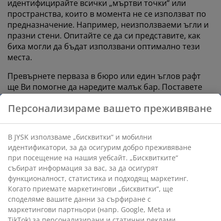
идентифицирайте всички „мъртви точки“ или
пространства, които в момента не се използват по
предназначение. Например, неизползваеми ъгли и
празни стени. Опитайте се да си представите, как
биха могли да бъдат използвани оптимално тези
места.
Превърнете перваза в бюро или един ъглов рафт
ще Ви помогне да наредите малък бар. Поставете
няколко коша върху хладилника, в които да
Персонализираме вашето преживяване
съхранявате неизползваните чинии.
Съхранявайте вертикално
В JYSK използваме „бисквитки“ и мобилни
идентификатори, за да осигурим добро преживяване
Когато планирате най-добрия начин да използвате
при посещение на нашия уебсайт. „Бисквитките“
мястото за съхранение, е важно да мислите, както
събират информация за вас, за да осигурят
по хоризонтала, така и по вертикала. Високите и
функционалност, статистика и подходящ маркетинг.
тесни решения за съхранение са прекрасен избор,
Когато приемате маркетингови „бисквитки“, ще
споделяме вашите данни за сърфиране с
когато искате да извлечете максимума от липсата
маркетингови партньори (напр. Google, Meta и
на пространство.
TikTok) за персонализирани и статични реклами.