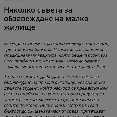
оддръжка на мебели
радинско осветление
аршафи
амки за легла
светление
Няколко съвета за
ъмпинг
ардероби
снови за матрак
токи за дома
обзавеждане на малко
жилище
ебели за спалня
одматрачни рамки
етска стая
етски матраци
ране
Наскоро се преместих в ново жилище - просторно,
три стаи и два балкона. Приказно е, в сравнение с
етски легла
предишната ми квартира, която беше гарсониера.
Сега проблемът е, че не знам какво да правя с
толкова много място, но това е тема за друг блог.
Тук ще се опитам да Ви дам няколко съвета за
обзавеждане на по-малко жилище. Без значение
дали сте студент, който наскоро се преместил или
младо семейство, на което тепърва предстои да
заживее заедно, малките апартаменти имат и
своите плюсове –нисък наем, често пъти са в
близост до оживената част от града, притежават
неповторимия чар и уют, сякаш е от приказките.