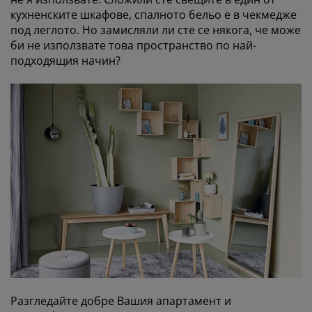
кухненските шкафове, спалното бельо е в чекмедже
под леглото. Но замисляли ли сте се някога, че може
би не използвате това пространство по най-
подходящия начин?
Разгледайте добре Вашия апартамент и