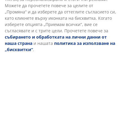
Можете да прочетете повече за целите от
„Промяна“ и да изберете да оттеглите съгласието си,
като кликнете върху иконката на бисквитка. Когато
изберете опцията „Приемам всички“, вие се
съгласявате и с трите цели. Прочетете повече за
събирането и обработката на лични данни от
наша страна
и нашата
политика за използване на
„бисквитки“
.
Поставете две идентични библиотеки от двете
страни на вратата, за да постигнете този вид на
вградена мебел. Или голяма секция с отделения от
пода до тавана, която да служи като разделител
между „спалнята“ и „дневната“.