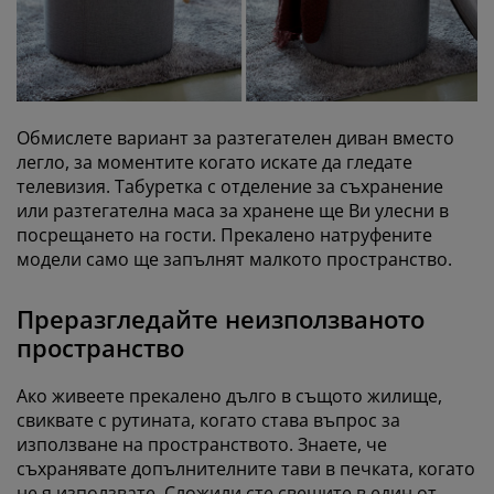
Обмислете вариант за разтегателен диван вместо
легло, за моментите когато искате да гледате
телевизия. Табуретка с отделение за съхранение
или разтегателна маса за хранене ще Ви улесни в
посрещането на гости. Прекалено натруфените
модели само ще запълнят малкото пространство.
Преразгледайте неизползваното
пространство
Ако живеете прекалено дълго в същото жилище,
свиквате с рутината, когато става въпрос за
използване на пространството. Знаете, че
съхранявате допълнителните тави в печката, когато
не я използвате. Сложили сте свещите в един от