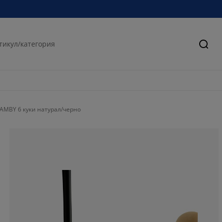
Търс
AMBY 6 куки натурал/черно
82%
12%