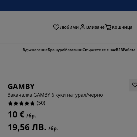
Любими
Влизане
Кошница
ене
Вдъхновение
Брошури
Магазини
Свържете се с нас
B2B
Работа
GAMBY
Закачалка GAMBY 6 куки натурал/черно
(
50
)
10 €
/бр.
19,56 ЛВ.
/бр.