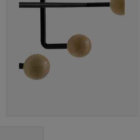
4%
2%
0%