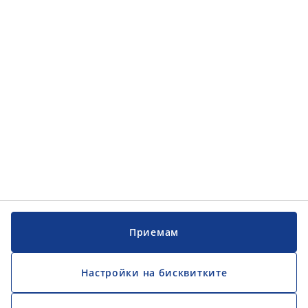
Категории
Обслужване на клиенти
Обслужване на клиенти
JYSK
JYSK
ГЛАВЕН ОФИС
Последвайте JYSK