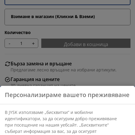
Взимане в магазин (Кликни & Вземи)
Количество
-
+
Добави в кошница
Бърза замяна и връщане
Предлагаме лесно връщане на избрани артикули.
Гаранция на цените
30-дневна гаранция на цените.
Различни опции за доставка
Бърза и лесна доставка по Ваш избор.
Декоративен фурнир. Ш79 x В89 x Дълб.36 см