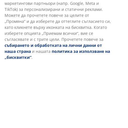
Отзиви
(
106
)
Персонализираме вашето преживяване
Доставка
В JYSK използваме „бисквитки“ и мобилни идентификатори, з
осигурим добро преживяване при посещение на нашия уебса
„Бисквитките“ събират информация за вас, за да осигурят
функционалност, статистика и подходящ маркетинг. Когато
приемате маркетингови „бисквитки“, ще споделяме вашите
данни за сърфиране с маркетингови партньори (напр. Google
Meta и TikTok) за персонализирани и статични реклами. Мож
да прочетете повече за целите от „Промяна“ и да изберете д
оттеглите съгласието си, като кликнете върху иконката на
бисквитка. Когато изберете опцията „Приемам всички“, вие с
съгласявате и с трите цели. Прочетете повече за
събиранет
обработката на лични данни от наша страна
и нашата
политика за използване на „бисквитки“
.