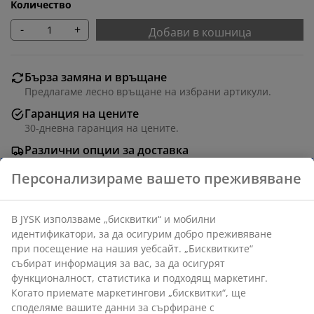
Количество
-
+
Добави в кошница
Бърза замяна и връщане
Предлагаме лесно връщане на избрани артикули.
Гаранция на цените
30-дневна гаранция на цените.
Различни опции за доставка
Бърза и лесна доставка по Ваш избор.
Артикул: 1622901
Характеристики