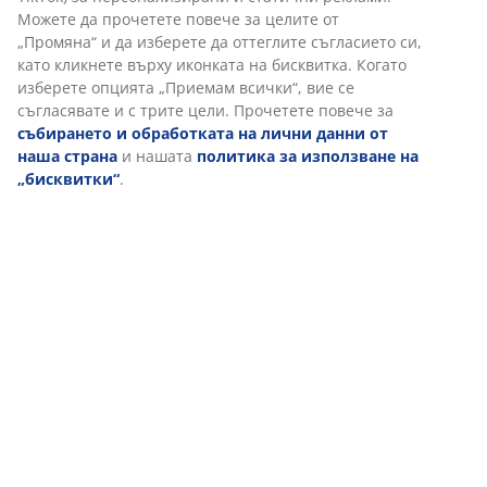
В JYSK използваме „бисквитки“ и мобилни идентификатори,
Доставка
за да осигурим добро преживяване при посещение на нашия
уебсайт. „Бисквитките“ събират информация за вас, за да
осигурят функционалност, статистика и подходящ маркетинг.
Когато приемате маркетингови „бисквитки“, ще споделяме
вашите данни за сърфиране с маркетингови партньори
(напр. Google, Meta и TikTok) за персонализирани и статични
реклами. Можете да прочетете повече за целите от
„Промяна“ и да изберете да оттеглите съгласието си, като
кликнете върху иконката на бисквитка. Когато изберете
опцията „Приемам всички“, вие се съгласявате и с трите
цели. Прочетете повече за
събирането и обработката на
лични данни от наша страна
и нашата
политика за
използване на „бисквитки“
.