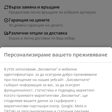
Бърза замяна и връщане
Предлагаме лесно връщане на избрани артикули.
Гаранция на цените
30-дневна гаранция на цените.
Различни опции за доставка
Бърза и лесна доставка по Ваш избор.
Артикул: 4615242
Характеристики
Отзиви
Персонализираме вашето преживяване
(
2
)