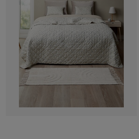
0%
4.65116279069
0%