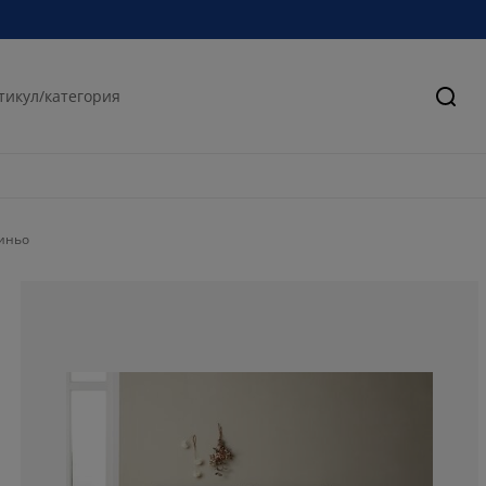
Търс
синьо
86.0465116279
9.30232558139