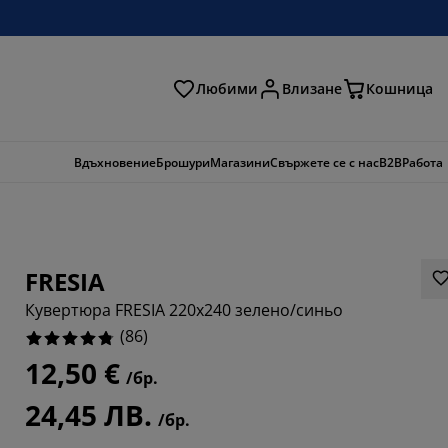
Любими
Влизане
Кошница
ене
Вдъхновение
Брошури
Магазини
Свържете се с нас
B2B
Работа
FRESIA
Кувертюра FRESIA 220x240 зелено/синьо
(
86
)
12,50 €
/бр.
0698%
24,45 ЛВ.
/бр.
535%