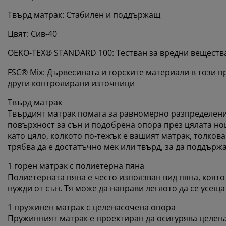
Твърд матрак: Стабилен и поддържащ
Цвят: Сив-40
OEKO-TEX® STANDARD 100: Тестван за вредни веществ
FSC® Mix: Дървесината и горските материали в този 
други контролирани източници
Твърд матрак
Твърдият матрак помага за равномерно разпределение
повърхност за сън и подобрена опора през цялата но
като цяло, колкото по-тежък е вашият матрак, толков
трябва да е достатъчно мек или твърд, за да поддържа
1 горен матрак с полиетерна пяна
Полиетерната пяна е често използван вид пяна, коят
нужди от сън. Тя може да направи леглото да се усеща
1 пружинен матрак с целенасочена опора
Пружинният матрак е проектиран да осигурява целена