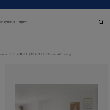
Търс
легло 180x200 VELFJORDEN + FLYA сиво-40 твърд
0%
42.8571428571