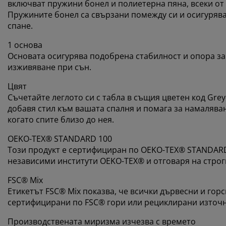
включват пружини бонел и полиетерна пяна, всеки от
Пружините бонел са свързани помежду си и осигурява
спане.
1 основа
Основата осигурява подобрена стабилност и опора за
изживяване при сън.
Цвят
Съчетайте леглото си с табла в същия цветен код Grey-
добавя стил към вашата спалня и помага за намаляване
когато спите близо до нея.
OEKO-TEX® STANDARD 100
Този продукт е сертифициран по OEKO-TEX® STANDARD 
независими институти OEKO-TEX® и отговаря на строг
FSC® Mix
Етикетът FSC® Mix показва, че всички дървесни и гор
сертифицирани по FSC® гори или рециклирани източн
Производствената миризма изчезва с времето