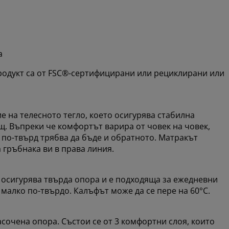
а
продукт са от FSC®-сертифицирани или рециклирани или
 на телесното тегло, което осигурява стабилна
щ. Въпреки че комфортът варира от човек на човек,
а по-твърд трябва да бъде и обратното. Матракът
 гръбнака ви в права линия.
о осигурява твърда опора и е подходяща за ежедневни
 малко по-твърдо. Калъфът може да се пере на 60°C.
сочена опора. Състои се от 3 комфортни слоя, които