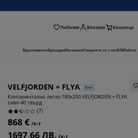
Любими
Влизане
Кошница
ене
Вдъхновение
Брошури
Магазини
Свържете се с нас
B2B
Работа
VELFJORDEN + FLYA
Basic
Континентално легло 180x200 VELFJORDEN + FLYA
сиво-40 твърд
(
7
)
868 €
/к-т
1697,66 ЛВ.
42854%
/к-т