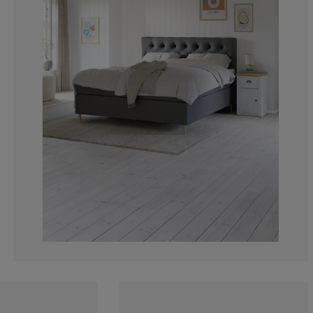
0%
14.2857142857
42.8571428571