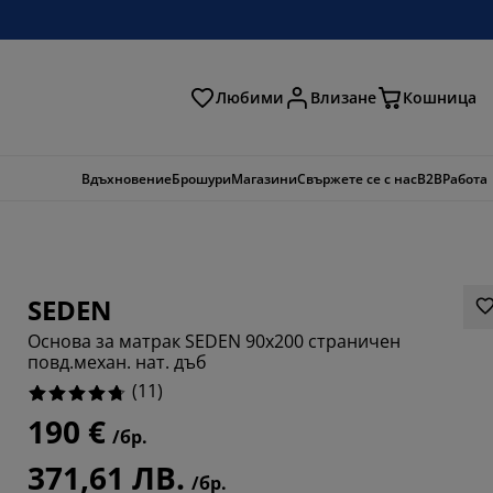
Любими
Влизане
Кошница
ене
Вдъхновение
Брошури
Магазини
Свържете се с нас
B2B
Работа
SEDEN
Основа за матрак SEDEN 90x200 страничен
повд.механ. нат. дъб
(
11
)
190 €
/бр.
8183%
371,61 ЛВ.
9092%
/бр.