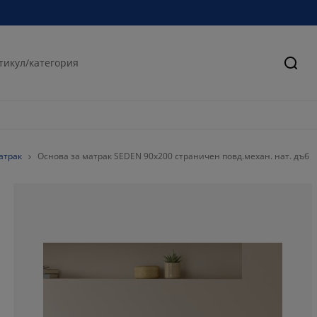
Търс
атрак
Основа за матрак SEDEN 90x200 страничен повд.механ. нат. дъб
81.8181818181
9.09090909090