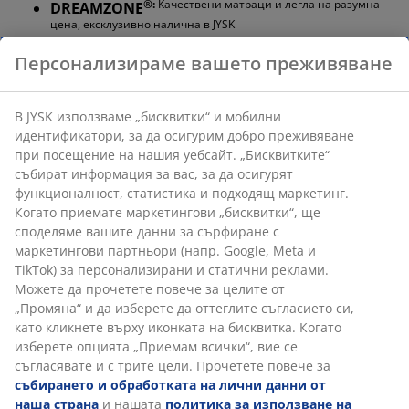
®:
Качествени матраци и легла на разумна
DREAMZONE
цена, ексклузивно налична в JYSK
Твърд матрак
Твърдият матрак помага за равномерното
разпределение на теглото, което осигурява
стабилна повърхност за сън и подобрена опора
през цялата нощ. Комфортът варира от човек на
човек, но по правило колкото повече тежите,
толкова по-твърд трябва да е вашият матрак. Той
трябва да е мек или достатъчно твърд, за да
поддържа гръбнака ви в права линия.
Целенасочена опора
Матракът е проектиран да осигурява целенасочена
опора чрез комбинацията си от зони на комфорт и
различни слоеве. Разделен е на 7 зони на комфорт,
всяка от които поддържа ключови области на
тялото ви, като например кръста и раменете.
Състои се от 2 комфортни слоя, които включват
мемори пяна и полиуретанова пяна, всяка от които