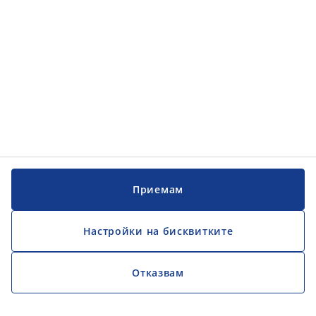
Обслужване на клиенти
JYSK
JYSK
ГЛАВЕН ОФИС
Последвайте JYSK
Официален фиксиран обменен курс 1EUR = 1,95583 BGN