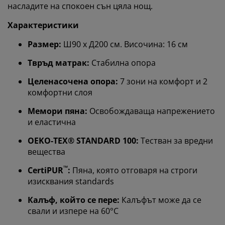
насладите на спокоен сън цяла нощ.
Характеристики
Размер:
Ш90 x Д200 см. Височина: 16 см
Твръд матрак:
Стабилна опора
Целенасочена опора:
7 зони на комфорт и 2
комфортни слоя
Мемори пяна:
Освобождаваща напрежението
и еластична
OEKO-TEX® STANDARD 100:
Тестван за вредни
вещества
™
CertiPUR
:
Пяна, която отговаря на строги
изисквания standards
Калъф, който се пере:
Калъфът може да се
свали и изпере на 60°C