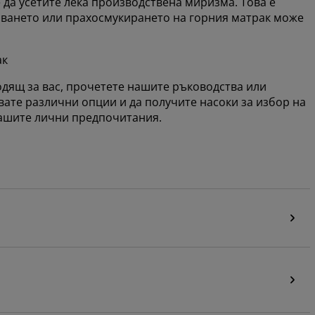
 да усетите лека производствена миризма. Това е
яването или прахосмукирането на горния матрак може
ак
ходящ за вас, прочетете нашите ръководства или
твате различни опции и да получите насоки за избор на
вашите лични предпочитания.