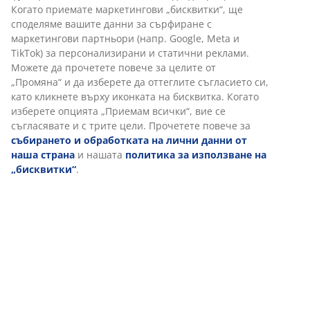
разпределя теглото ви равномерно, което помага за
Когато приемате маркетингови „бисквитки“, ще
облекчаване на натиска върху мускулите и ставите
споделяме вашите данни за сърфиране с
ви. Освен това, мемори пяната AIR не се влияе от
маркетингови партньори (напр. Google, Meta и
стайната температура, така че остава еластична и
TikTok) за персонализирани и статични реклами.
поддържаща, дори в хладна среда за сън.
Можете да прочетете повече за целите от
„Промяна“ и да изберете да оттеглите съгласието си,
OEKO-TEX® STANDARD 100
като кликнете върху иконката на бисквитка. Когато
Този горен матрак е сертифициран по OEKO-TEX®
изберете опцията „Приемам всички“, вие се
STANDARD 100. Това означава, че всеки компонент,
съгласявате и с трите цели. Прочетете повече за
от платове и пълнежи до конци и ципове, е тестван
събирането и обработката на лични данни от
от независими институти OEKO-TEX® и отговаря на
наша страна
и нашата
политика за използване на
строги ограничения за вредни вещества.
„бисквитки“
.
Перещ се калъф
Горният матрак има калъф с цип, който може лесно
да се сваля и пере в пералня на 60°C, за да се запази
свеж и чист. Прането на 60°C или по-висока
температура ще премахне нежеланите акари от
плата.
WELLPUR®