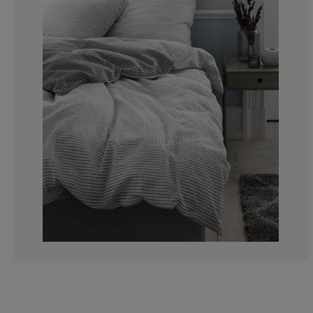
10.5263157894
5.26315789473
31.5789473684