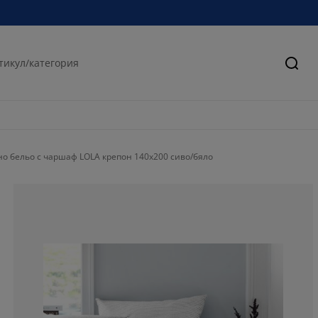
Търс
о бельо с чаршаф LOLA крепон 140x200 сиво/бяло
47.3684210526
5.26315789473