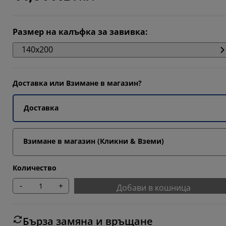
73683%
6842%
Размер на калъфка за завивка
:
140x200
2105%
Доставка или Взимане в магазин?
Доставка
Взимане в магазин (Кликни & Вземи)
Количество
-
+
Добави в кошница
Бърза замяна и връщане