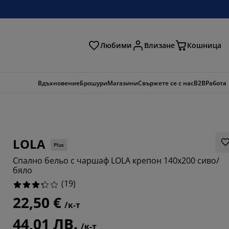
Любими
Влизане
Кошница
ене
Вдъхновение
Брошури
Магазини
Свържете се с нас
B2B
Работа
LOLA
Plus
Спално бельо с чаршаф LOLA крепон 140x200 сиво/
бяло
(
19
)
22,50 €
31575%
/к-т
44,01 ЛВ.
6842%
/к-т