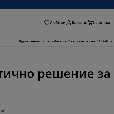
Любими
Влизане
Кошница
ене
Вдъхновение
Брошури
Магазини
Свържете се с нас
B2B
Работа
тично решение за
че