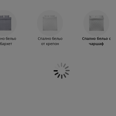
е при избора на отделни елементи.
ие от материи и дизайни, подходящи както за
са размери 140x200 см (единично легло),
о легло), така че лесно може да ги комбинирате
но бельо
Спално бельо
Спално бельо с
 бархет
от крепон
чаршаф