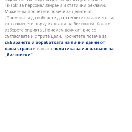
Ако обикновено спите по гръб, средно голяма
TikTok) за персонализирани и статични реклами.
възглавница може да е чудесен избор за вас. Като
Можете да прочетете повече за целите от
правило, възглавницата ви трябва да е достатъчно
„Промяна“ и да изберете да оттеглите съгласието си,
висока, за да държи врата и гръбнака ви в права
като кликнете върху иконката на бисквитка. Когато
линия. Правилната височина зависи най-вече от
изберете опцията „Приемам всички“, вие се
това как спите, но твърдостта на матрака ви също
съгласявате и с трите цели. Прочетете повече за
играе роля.
събирането и обработката на лични данни от
наша страна
и нашата
политика за използване на
1 камера
„бисквитки“
.
Еднокамерната възглавница е проектирана да бъде
едновременно формовъчна и лесна за връщане във
форма.
Fossflakes и силиконизирани топчета влакна
Пълнежът на тази възглавница е 70% Fossflakes и
30% силиконизирани топчета влакна. Fossflakes са
издръжливи влакна, оформени като малки люспи.
Топчетата влакна имат голяма еластичност, която
осигурява обем благодарение на отскачането на
влакната едно в друго. Силиконовото покритие
прави влакната меки и гладки, което създава