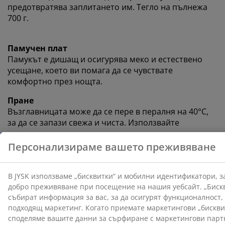
предотвратява заплитането им. Тегло на пълнежа
700 г.
Памучен плат
Памукът е дишащ и осигурява меко и естествено
усещане, което ви помага да се чувствате
комфортно през нощта.
Пране
Възглавницата може да се пере в пералня на 40°C,
за да се запази свежа и чиста. Използвайте
подходящ препарат за пълнеж от влакна.
OEKO-TEX® STANDARD 100
Този продукт е сертифициран по OEKO-TEX®
STANDARD 100. Това означава, че всеки компонент е
тестван от независими институти OEKO-TEX® и
отговаря на строги ограничения за вредни
вещества.