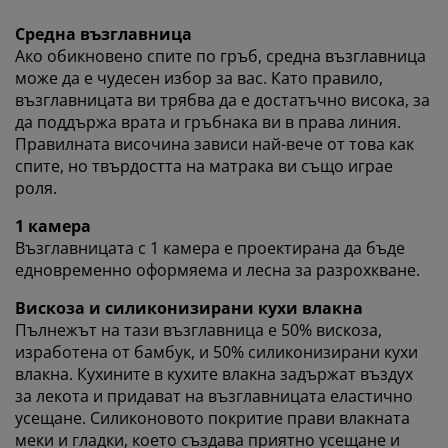
В JYSK използваме „бисквитки“ и мобилни
идентификатори, за да осигурим добро преживяване
Средна възглавница
при посещение на нашия уебсайт. „Бисквитките“
Ако обикновено спите по гръб, средна възглавница
събират информация за вас, за да осигурят
може да е чудесен избор за вас. Като правило,
функционалност, статистика и подходящ маркетинг.
възглавницата ви трябва да е достатъчно висока, за
Когато приемате маркетингови „бисквитки“, ще
да поддържа врата и гръбнака ви в права линия.
споделяме вашите данни за сърфиране с
Правилната височина зависи най-вече от това как
маркетингови партньори (напр. Google, Meta и
спите, но твърдостта на матрака ви също играе
TikTok) за персонализирани и статични реклами.
роля.
Можете да прочетете повече за целите от
„Промяна“ и да изберете да оттеглите съгласието си,
1 камера
като кликнете върху иконката на бисквитка. Когато
Възглавницата с 1 камера е проектирана да бъде
изберете опцията „Приемам всички“, вие се
едновременно оформяема и лесна за разрохкване.
съгласявате и с трите цели. Прочетете повече за
събирането и обработката на лични данни от
Вискоза и силиконизирани кухи влакна
наша страна
и нашата
политика за използване на
Пълнежът на тази възглавница е 50% вискоза,
„бисквитки“
.
изработена от бамбук, и 50% силиконизирани кухи
влакна. Кухините в кухите влакна задържат въздух
за лекота и придават на възглавницата еластично
усещане. Силиконовото покритие прави влакната
меки и гладки, което създава приятно усещане и