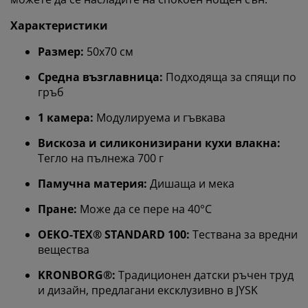
Характеристики
Размер:
50x70 см
Средна възглавница:
Подходяща за спящи по
гръб
1 камера:
Модулируема и гъвкава
Вискоза и силиконизирани кухи влакна:
Тегло на пълнежа 700 г
Памучна материя:
Дишаща и мека
Пране:
Може да се пере на 40°C
OEKO-TEX® STANDARD 100:
Тествана за вредни
вещества
Персонализираме вашето преживяване
KRONBORG®:
Традиционен датски ръчен труд
и дизайн, предлагани ексклузивно в JYSK