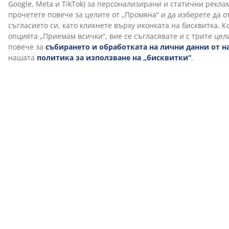
KRONBORG®
От създаването си в Дания през 40-те години на
миналия век, KRONBORG® е изградил експертен
опит и качествена изработка. Скандинавската марка
представлява най-високото качество в текстила за
баня, спалното бельо, завивките и възглавниците.
KRONBORG® се предлага ексклузивно в JYSK.
Нека ви помогнем да изберете правилната
възглавница
За да научите повече за това коя възглавница е
подходяща за вас, прочетете нашите ръководства
или посетете местния магазин на JYSK за лични
насоки от нашия квалифициран персонал. Опитайте
различни възглавници и получете помощ при
избора на правилната въз основа на вашата
позиция за сън, височината на възглавницата и
твърдостта на матрака.
Артикул: 4239604