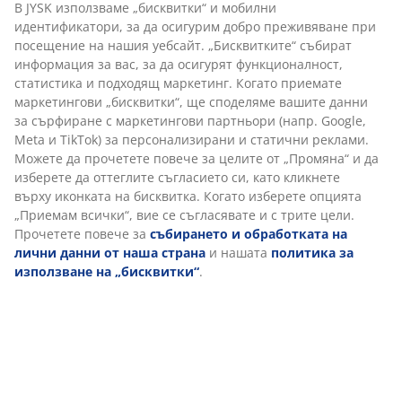
маркетингови партньори (напр. Google, Meta и
1 камера
TikTok) за персонализирани и статични реклами.
Еднокамерната възглавница е проектирана да бъде
Можете да прочетете повече за целите от
едновременно формовъчна и лесна за връщане във
„Промяна“ и да изберете да оттеглите съгласието си,
форма.
като кликнете върху иконката на бисквитка. Когато
изберете опцията „Приемам всички“, вие се
Кухи влакна
съгласявате и с трите цели. Прочетете повече за
Пълнежът от влакна е мек, издръжлив и осигурява
събирането и обработката на лични данни от
добра изолация. Кухините в кухите влакна задържат
наша страна
и нашата
политика за използване на
въздуха за лекота и придават на възглавницата
„бисквитки“
.
еластично усещане. Тегло на пълнежа 450 г.
Полиестерна материя
Полиестерът е издръжлив материал, който се
държи добре във времето, дори при честа
употреба.
Пране
Възглавницата може да се пере в пералня на 60°C,
за да се запази свежа и чиста. Прането на 60°C или
по-висока температура ще премахне нежеланите
акари от плата. Използвайте подходящ препарат за