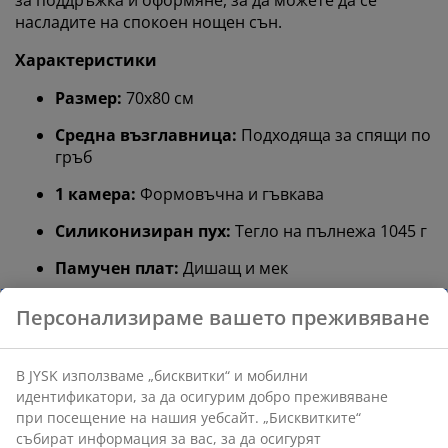
за поддръжка и оформяне, за да можете да се
насладите на спокоен нощен сън.
Характеристики
Размер:
70x80 см
Средна възглавница:
Подходяща за спящи по
гръб
1 камера:
Формовъчна и гъвкава
Силиконизиран пух:
Тегло на пълнежа 1045 г
Памучен плат:
Дишащ и мек
Пране:
Може да се пере на 60°C
OEKO-TEX® STANDARD 100:
Тествана за вредни
вещества
Средна възглавница
Ако обикновено спите по гръб, средна възглавница