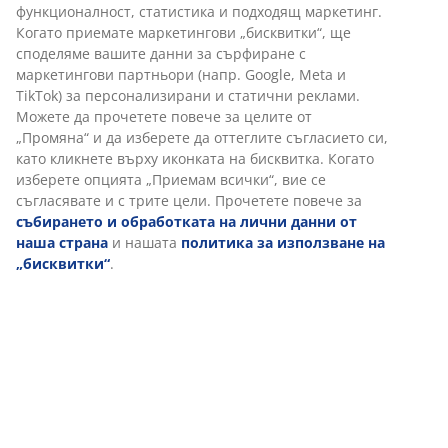
може да е чудесен избор за вас. Като правило,
възглавницата ви трябва да е достатъчно висока, за
да поддържа врата и гръбнака ви в права линия.
Правилната височина зависи най-вече от това как
спите, но твърдостта на матрака ви също играе
роля.
1 камера
Еднокамерната възглавница е проектирана да бъде
едновременно формовъчна и лесна за връщане във
форма.
Силиконизиран пух
Малките, оформени като пух влакна са
изключителни с това, че остават отделни. Мекият,
лек пух има висока изолационна способност,
запазва обема си и лесно се разклаща.
Силиконовото покритие прави влакната меки и
гладки, което създава приятно усещане и
предотвратява заплитането им. Тегло на пълнежа