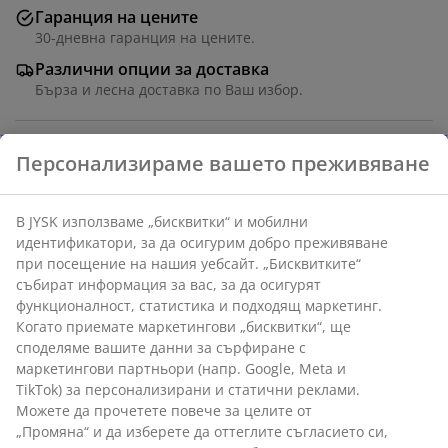
Гаранция на цените
30-дневна гаранция на цените.
Различни опции за доставка
Бърза и лесна доставка по Ваш избор.
Маса: Керамика и стомана. Керамичният плот е
Персонализираме вашето преживяване
устойчив на драскотини, петна и топлина. Ш90 x
Д180 x В75 см. Стол: Текстил и стомана.
В JYSK използваме „бисквитки“ и мобилни
идентификатори, за да осигурим добро преживяване
Артикул: S000236
при посещение на нашия уебсайт. „Бисквитките“
събират информация за вас, за да осигурят
функционалност, статистика и подходящ маркетинг.
Когато приемате маркетингови „бисквитки“, ще
Комплекта съдържа следните
споделяме вашите данни за сърфиране с
артикули:
маркетингови партньори (напр. Google, Meta и
TikTok) за персонализирани и статични реклами.
Можете да прочетете повече за целите от
„Промяна“ и да изберете да оттеглите съгласието си,