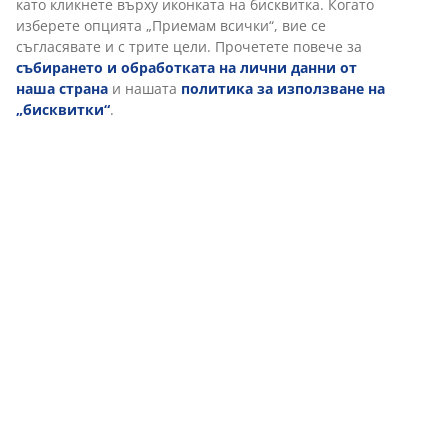
като кликнете върху иконката на бисквитка. Когато
Характеристики
изберете опцията „Приемам всички“, вие се
съгласявате и с трите цели. Прочетете повече за
събирането и обработката на лични данни от
наша страна
и нашата
политика за използване на
Отзиви
„бисквитки“
.
(
0
)
Доставка