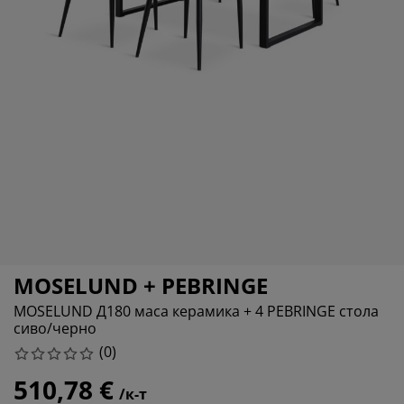
оддръжка на мебели
радинско осветление
аршафи
амки за легла
светление
ъмпинг
ардероби
снови за матрак
токи за дома
ебели за спалня
одматрачни рамки
етска стая
етски матраци
ране
етски легла
MOSELUND + PEBRINGE
MOSELUND Д180 маса керамика + 4 PEBRINGE стола
сиво/черно
(
0
)
510,78 €
/к-т