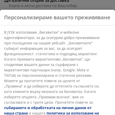
Различни опции за доставка
Бърза и лесна доставка по Ваш избор.
Персонализираме вашето преживяване
Кухненска маса с черен плот от керамика и черни
крака от стомана. Керамичният плот е устойчив на
В JYSK използваме „бисквитки“ и мобилни
драскотини и петна, а неговата топлоустойчивост
идентификатори, за да осигурим добро преживяване
ви позволява да поставяте горещи предмети
при посещение на нашия уебсайт. „Бисквитките“
директно върху плота. Ш90 x Д180 x В75 см
събират информация за вас, за да осигурят
функционалност, статистика и подходящ маркетинг.
Когато приемате маркетингови „бисквитки“, ще
Артикул: 3670351
споделяме вашите данни за сърфиране с
Инструкции за сглобяване
маркетингови партньори (напр. Google, Meta и
TikTok) за персонализирани и статични реклами.
Можете да прочетете повече за целите от
„Промяна“ и да изберете да оттеглите съгласието си,
Характеристики
като кликнете върху иконката на бисквитка. Когато
изберете опцията „Приемам всички“, вие се
съгласявате и с трите цели. Прочетете повече за
събирането и обработката на лични данни от
Отзиви
наша страна
и нашата
политика за използване на