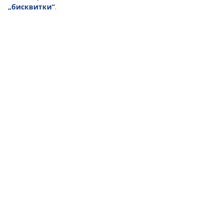
„бисквитки“
.
(
18
)
Доставка